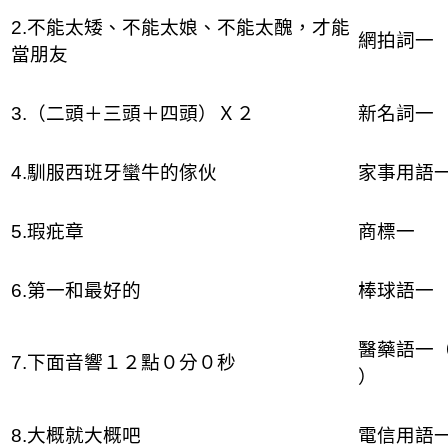
2.不能太矮、不能太娘、不能太醜，才能
網拍詞一
當朋友
3.（二頭＋三頭＋四頭）Ｘ２
新名詞一
4.馴服西班牙蠻牛的傢伙
家事用語
5.瑕疪章
商標一
6.第一和最好的
棒球語一
醫藥語一
7.下面音響１２點０分０秒
）
8.大概就大概吧
電信用語