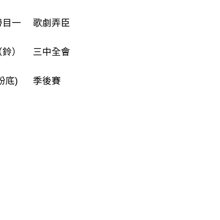
帶目一
歌劇弄臣
（鈴）
三中全會
粉底
)
季後賽