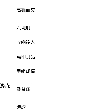
高雄面交
六塊肌
一
收納達人
無印良品
甲組成棒
（梨花
暴食症
一
續約