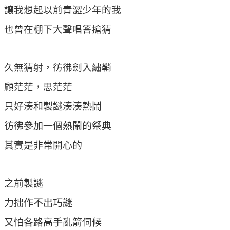
讓我想起以前青澀少年的我
也曾在棚下大聲唱答搶猜
久無猜射，彷彿劍入繡鞘
顧茫茫，思茫茫
只好湊和製謎湊湊熱鬧
彷彿參加一個熱鬧的祭典
其實是非常開心的
之前製謎
力拙作不出巧謎
又怕各路高手亂箭伺候